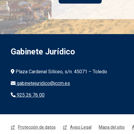
Gabinete Jurídico
Información de la institución
Plaza Cardenal Silíceo, s/n. 45071 – Toledo
gabinetejuridico@jccm.es
925 26 76 00
Menú legal
Protección de datos
Aviso Legal
Mapa del sitio
A