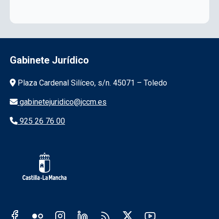
Gabinete Jurídico
Información de la institución
Plaza Cardenal Silíceo, s/n. 45071 – Toledo
gabinetejuridico@jccm.es
925 26 76 00
Redes sociales JCCM