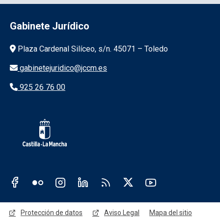
Gabinete Jurídico
Información de la institución
Plaza Cardenal Silíceo, s/n. 45071 – Toledo
gabinetejuridico@jccm.es
925 26 76 00
Redes sociales JCCM
Menú legal
Protección de datos
Aviso Legal
Mapa del sitio