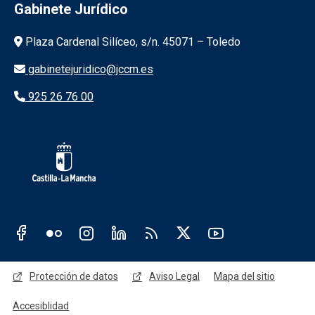
Gabinete Jurídico
Información de la institución
Plaza Cardenal Silíceo, s/n. 45071 – Toledo
gabinetejuridico@jccm.es
925 26 76 00
Redes sociales JCCM
Menú legal
Protección de datos
Aviso Legal
Mapa del sitio
Accesiblidad