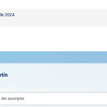
 de 2024
etín