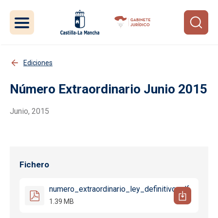
Pasar al contenido principal
Ediciones
Número Extraordinario Junio 2015
Junio, 2015
Fichero
numero_extraordinario_ley_definitivo.pdf
1.39 MB