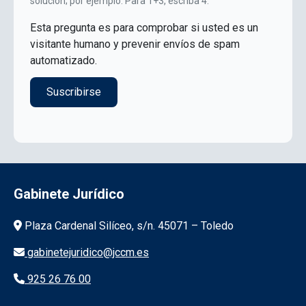
solución; por ejemplo: Para 1+3, escriba 4.
Esta pregunta es para comprobar si usted es un
visitante humano y prevenir envíos de spam
automatizado.
Gabinete Jurídico
Información de la institución
Plaza Cardenal Silíceo, s/n. 45071 – Toledo
gabinetejuridico@jccm.es
925 26 76 00