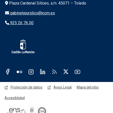
Información de la institución
Plaza Cardenal Silíceo, s/n. 45071 – Toledo
gabinetejuridico@jccm.es
925 26 76 00
Redes sociales JCCM
Menú legal
Protección de datos
Aviso Legal
Mapa del sitio
Accesiblidad