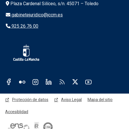
Información de la institución
Plaza Cardenal Silíceo, s/n. 45071 – Toledo
gabinetejuridico@jccm.es
925 26 76 00
Redes sociales JCCM
Menú legal
Protección de datos
Aviso Legal
Mapa del sitio
Accesiblidad