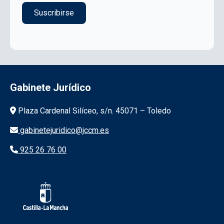
Gabinete Jurídico
Información de la institución
Plaza Cardenal Silíceo, s/n. 45071 – Toledo
gabinetejuridico@jccm.es
925 26 76 00