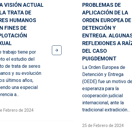
A VISIÓN ACTUAL
PROBLEMAS DE
 LA TRATA DE
APLICACIÓN DE LA
RES HUMANOS
ORDEN EUROPEA DE
N FINES DE
DETENCIÓN Y
PLOTACIÓN
ENTREGA. ALGUNA
XUAL
REFLEXIONES A RAÍ
DEL CASO
e trabajo tiene por
PUIGDEMONT
eto el estudio del
ito de trata de seres
La Orden Europea de
anos y su evolución
Detención y Entrega
los últimos años,
(OEDE) fue un motivo d
iendo una especial
esperanza para la
rencia a...
cooperación judicial
internacional, ante la
tradicional extradición...
e Febrero de 2024
25 de Febrero de 2024