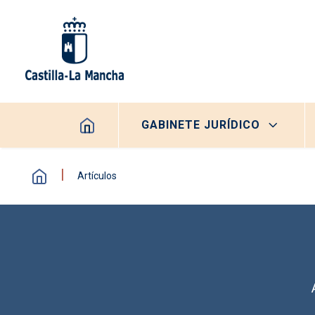
Pasar al contenido principal
Navegación principal
GABINETE JURÍDICO
Artículos