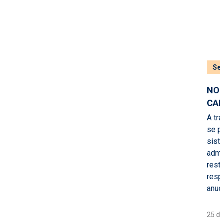
Se
NO
CA
A t
se 
sis
adm
res
res
anud
25 d