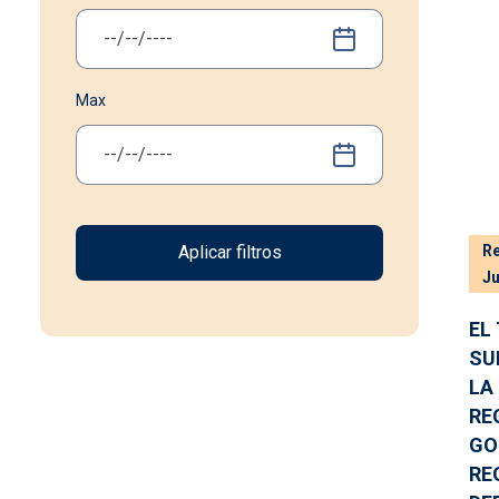
Max
R
Ju
EL
SU
LA
RE
GO
RE