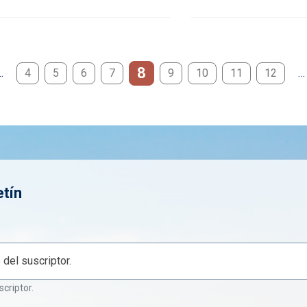
8
…
4
5
6
7
9
10
11
12
…
etín
scriptor.