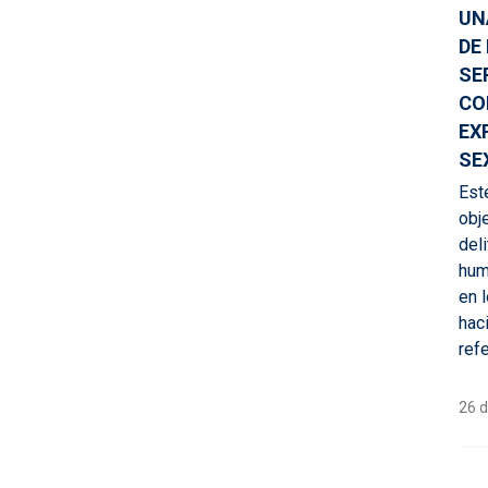
UN
DE
SE
CO
EX
SE
Est
obj
del
hum
en 
hac
refe
26 d