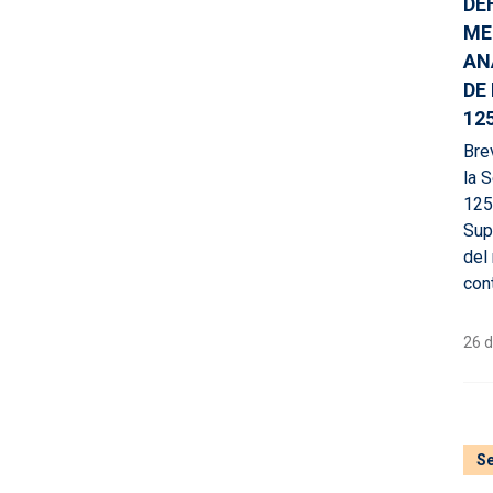
DE
ME
AN
DE
12
Brev
la S
125
Sup
del
cont
26 d
Se