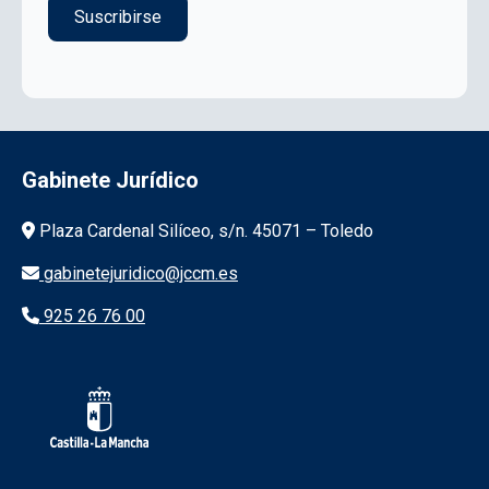
Gabinete Jurídico
Información de la institución
Plaza Cardenal Silíceo, s/n. 45071 – Toledo
gabinetejuridico@jccm.es
925 26 76 00