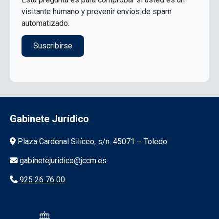
visitante humano y prevenir envíos de spam
automatizado.
Gabinete Jurídico
Información de la institución
Plaza Cardenal Silíceo, s/n. 45071 – Toledo
gabinetejuridico@jccm.es
925 26 76 00