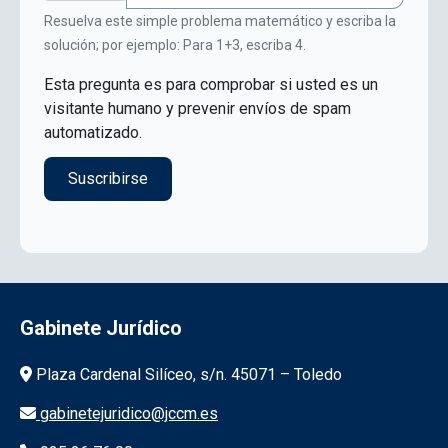
Resuelva este simple problema matemático y escriba la
solución; por ejemplo: Para 1+3, escriba 4.
Esta pregunta es para comprobar si usted es un
visitante humano y prevenir envíos de spam
automatizado.
Gabinete Jurídico
Información de la institución
Plaza Cardenal Silíceo, s/n. 45071 – Toledo
gabinetejuridico@jccm.es