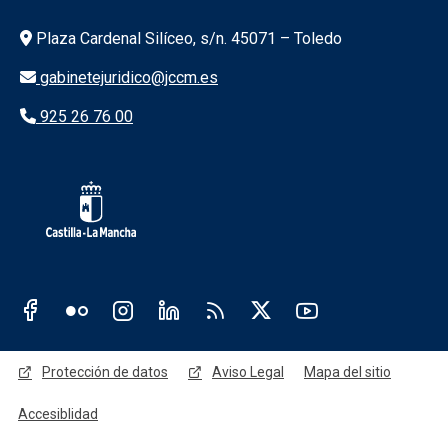
Información de la institución
Plaza Cardenal Silíceo, s/n. 45071 – Toledo
gabinetejuridico@jccm.es
925 26 76 00
Redes sociales JCCM
Menú legal
Protección de datos
Aviso Legal
Mapa del sitio
Accesiblidad