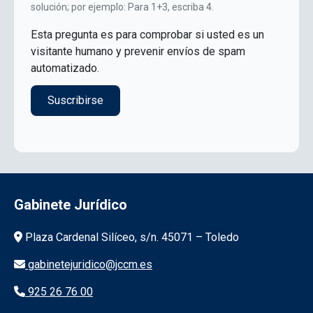
solución; por ejemplo: Para 1+3, escriba 4.
Esta pregunta es para comprobar si usted es un
visitante humano y prevenir envíos de spam
automatizado.
Gabinete Jurídico
Información de la institución
Plaza Cardenal Silíceo, s/n. 45071 – Toledo
gabinetejuridico@jccm.es
925 26 76 00