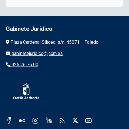
Gabinete Jurídico
Información de la institución
Plaza Cardenal Silíceo, s/n. 45071 – Toledo
gabinetejuridico@jccm.es
925 26 76 00
Redes sociales JCCM