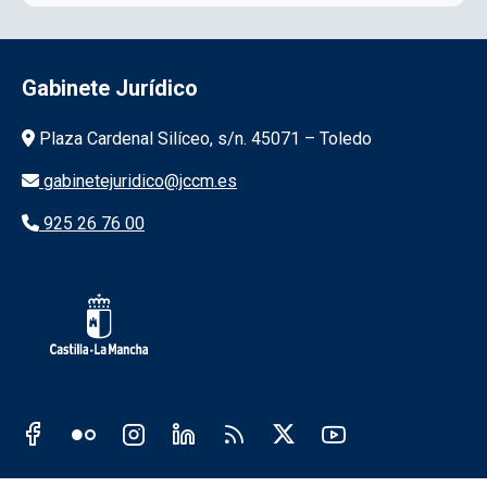
Gabinete Jurídico
Información de la institución
Plaza Cardenal Silíceo, s/n. 45071 – Toledo
gabinetejuridico@jccm.es
925 26 76 00
Redes sociales JCCM