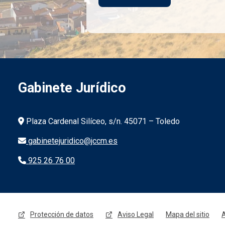
Gabinete Jurídico
Información de la institución
Plaza Cardenal Silíceo, s/n. 45071 – Toledo
gabinetejuridico@jccm.es
925 26 76 00
Menú legal
Protección de datos
Aviso Legal
Mapa del sitio
A