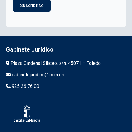
Gabinete Jurídico
Información de la institución
Plaza Cardenal Silíceo, s/n. 45071 – Toledo
gabinetejuridico@jccm.es
925 26 76 00