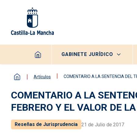
Pasar al contenido principal
Navegación principal
GABINETE JURÍDICO
COMENTARIO A LA SENTENCIA DEL TR
Artículos
COMENTARIO A LA SENTENC
FEBRERO Y EL VALOR DE L
Reseñas de Jurisprudencia
21 de Julio de 2017