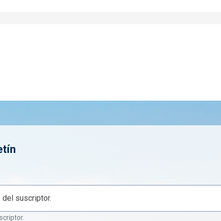
etín
scriptor.