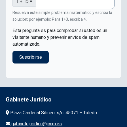
1 + 15 =
Resuelva este simple problema matemático y escriba la
solución; por ejemplo: Para 1+3, escriba 4.
Esta pregunta es para comprobar si usted es un
visitante humano y prevenir envíos de spam
automatizado.
Gabinete Jurídico
Información de la institución
Plaza Cardenal Silíceo, s/n. 45071 – Toledo
gabinetejuridico@jccm.es