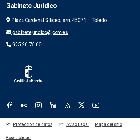
Gabinete Jurídico
Información de la institución
Plaza Cardenal Silíceo, s/n. 45071 – Toledo
gabinetejuridico@jccm.es
925 26 76 00
Redes sociales JCCM
Menú legal
Protección de datos
Aviso Legal
Mapa del sitio
Accesiblidad